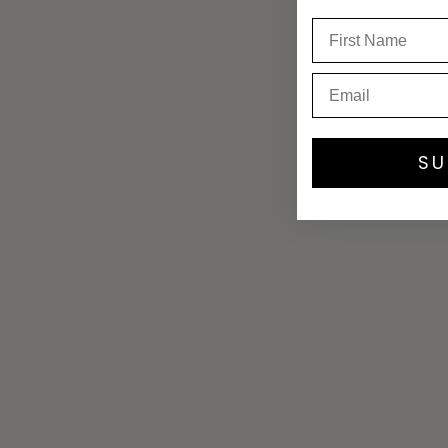
•
Es antiinflamatoria
, por
•
Hidrata sin obstruir
, si
•
Es suave y eficaz
, lo q
SU
En resumen: la caléndul
productos.
Caléndula + rutina
Diseñamos un
Kit Anti-
núcleo de la rutina.
1.
Face/Body Wash:
¿Face y Body Wash para