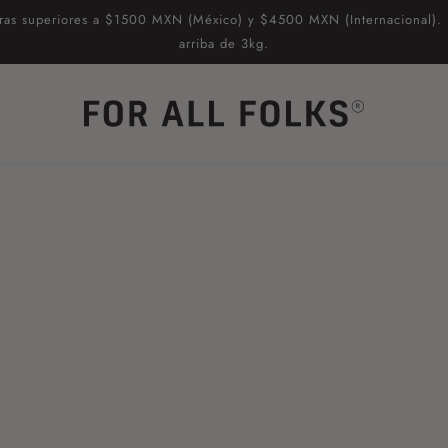
pras superiores a $1500 MXN (México) y $4500 MXN (Internacional). 
arriba de 3kg.