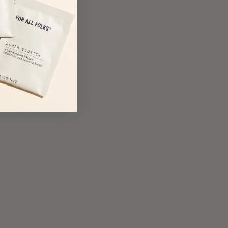
s.
strella de todos nuestros
de la caléndula como
n agredir la piel.