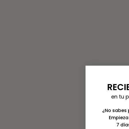
¿Por qué caléndul
La caléndula es una de l
en serio:
RECI
en tu 
•
Es antibacteriana y ant
¿No sabes 
•
Es regenerativa
, ideal 
Empieza 
7 día