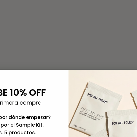
a? Beneficios para la piel
as plantas más nobles que existen. Y cuando decimos “para todas
BE 10% OFF
primera compra
ifúngica
, por lo que combate las impurezas sin resecar.
por dónde empezar?
para cicatrizar lesiones y marcas de acné.
por el Sample Kit.
s. 5 productos.